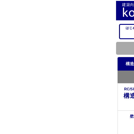
建築向
k
はじ
構造
RC/
構
壁