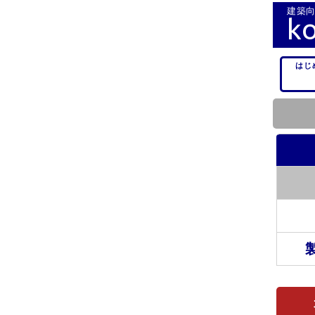
建築向
k
はじ