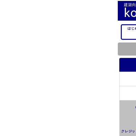
建築向
k
はじ
クレジッ