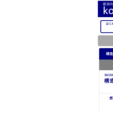
建築向
k
はじ
構造
RC/
構
壁