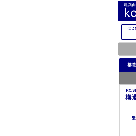
建築向
k
はじ
構造
RC/
構
壁