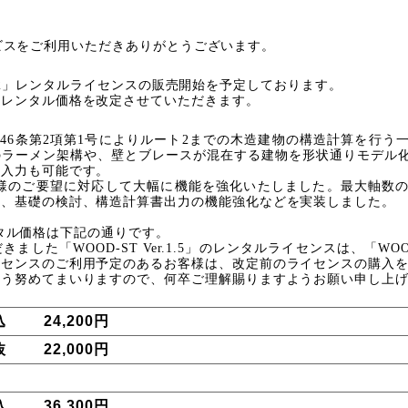
ルサービスをご利用いただきありがとうございます。
Ver.2」レンタルライセンスの販売開始を予定しております。
、レンタル価格を改定させていただきます。
第
46条第2項第1号によりルート2までの木造建物の構造計算を行う
のラーメン架構や、壁とブレースが混在する建物を形状通りモデル
の入力も可能です。
ユーザー様のご要望に対応して大幅に機能を強化いたしました。最大軸
化、基礎の検討、構造計算書出力の機能強化などを実装しました。
レンタル価格は下記の通りです。
た「WOOD-ST Ver.1.5」のレンタルライセンスは、「WOOD
イセンスのご利用予定のあるお客様は、改定前のライセンスの購入
よう努めてまいりますので、何卒ご理解賜りますようお願い申し上
込
24,200円
抜
22,000円
込
36,300円