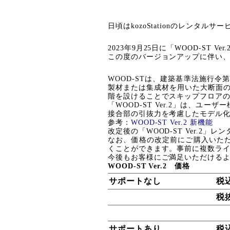
日頃はkozoStationのレンタ
2023年9月25日
に「WOOD-ST 
この度のバージョンアップに伴い
WOOD-STは、建築基準法施行令
製材または集成材を用い
た大断面
階を設けることでスキップフロア
「WOOD-ST Ver.2」は、
接合部の引抜力を考慮したモデル
参考：
WOOD-ST Ver.2 新機能
改定後の「WOOD-ST Ver.2」
なお、価格の改定前にご購入いただきまし
くことができます。事前に複数ラ
今後もお客様にご満足いただける
WOOD-ST Ver.2 価格
サポートなし
税
税
サポートあり
税